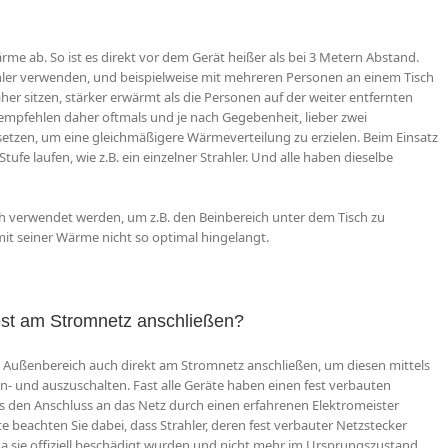
e ab. So ist es direkt vor dem Gerät heißer als bei 3 Metern Abstand.
hler verwenden, und beispielweise mit mehreren Personen an einem Tisch
her sitzen, stärker erwärmt als die Personen auf der weiter entfernten
ir empfehlen daher oftmals und je nach Gegebenheit, lieber zwei
setzen, um eine gleichmäßigere Wärmeverteilung zu erzielen. Beim Einsatz
ufe laufen, wie z.B. ein einzelner Strahler. Und alle haben dieselbe
ch verwendet werden, um z.B. den Beinbereich unter dem Tisch zu
it seiner Wärme nicht so optimal hingelangt.
fest am Stromnetz anschließen?
m Außenbereich auch direkt am Stromnetz anschließen, um diesen mittels
in- und auszuschalten. Fast alle Geräte haben einen fest verbauten
ts den Anschluss an das Netz durch einen erfahrenen Elektromeister
e beachten Sie dabei, dass Strahler, deren fest verbauter Netzstecker
 sie offiziell beschädigt wurden und nicht mehr im Ursprungszustand