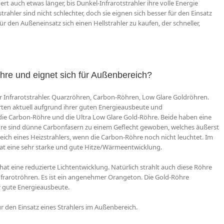
rt auch etwas länger, bis Dunkel-Infrarotstrahler ihre volle Energie
ahler sind nicht schlechter, doch sie eignen sich besser für den Einsatz
r den Außeneinsatz sich einen Hellstrahler zu kaufen, der schneller,
öhre und eignet sich für Außenbereich?
ür Infrarotstrahler. Quarzröhren, Carbon-Röhren, Low Glare Goldröhren.
rten aktuell aufgrund ihrer guten Energieausbeute und
e Carbon-Röhre und die Ultra Low Glare Gold-Röhre. Beide haben eine
re sind dünne Carbonfasern zu einem Geflecht gewoben, welches äußerst
eich eines Heizstrahlers, wenn die Carbon-Röhre noch nicht leuchtet. Im
at eine sehr starke und gute Hitze/Wärmeentwicklung.
at eine reduzierte Lichtentwicklung. Natürlich strahlt auch diese Röhre
Infrarotröhren. Es ist ein angenehmer Orangeton. Die Gold-Röhre
r gute Energieausbeute.
ür den Einsatz eines Strahlers im Außenbereich.