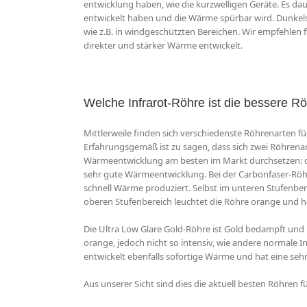
entwicklung haben, wie die kurzwelligen Geräte. Es daue
entwickelt haben und die Wärme spürbar wird. Dunkelstr
wie z.B. in windgeschützten Bereichen. Wir empfehlen fü
direkter und stärker Wärme entwickelt.
Welche Infrarot-Röhre ist die bessere R
Mittlerweile finden sich verschiedenste Röhrenarten f
Erfahrungsgemäß ist zu sagen, dass sich zwei Röhrena
Wärmeentwicklung am besten im Markt durchsetzen: di
sehr gute Wärmeentwicklung. Bei der Carbonfaser-Röh
schnell Wärme produziert. Selbst im unteren Stufenber
oberen Stufenbereich leuchtet die Röhre orange und h
Die Ultra Low Glare Gold-Röhre ist Gold bedampft und h
orange, jedoch nicht so intensiv, wie andere normale 
entwickelt ebenfalls sofortige Wärme und hat eine seh
Aus unserer Sicht sind dies die aktuell besten Röhren f