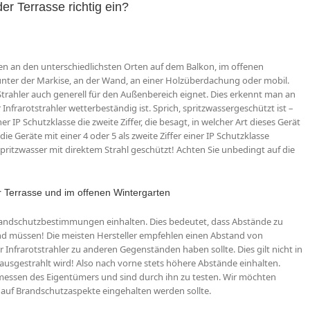
er Terrasse richtig ein?
en an den unterschiedlichsten Orten auf dem Balkon, im offenen
 unter der Markise, an der Wand, an einer Holzüberdachung oder mobil.
r Strahler auch generell für den Außenbereich eignet. Dies erkennt man an
Infrarotstrahler wetterbeständig ist. Sprich, spritzwassergeschützt ist –
r IP Schutzklasse die zweite Ziffer, die besagt, in welcher Art dieses Gerät
ie Geräte mit einer 4 oder 5 als zweite Ziffer einer IP Schutzklasse
pritzwasser mit direktem Strahl geschützt! Achten Sie unbedingt auf die
 Terrasse und im offenen Wintergarten
Brandschutzbestimmungen einhalten. Dies bedeutet, dass Abstände zu
d müssen! Die meisten Hersteller empfehlen einen Abstand von
Infrarotstrahler zu anderen Gegenständen haben sollte. Dies gilt nicht in
 ausgestrahlt wird! Also nach vorne stets höhere Abstände einhalten.
rmessen des Eigentümers und sind durch ihn zu testen. Wir möchten
k auf Brandschutzaspekte eingehalten werden sollte.