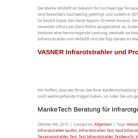
Die Marke VASNER ist bekannt für hochwertige Terrass
sind besonders hochwertig gefertigt und zudem in 2017
So besitzt bspw. das Gerät Appino 20 einen Korpus, de
neuesten Ultra Low Glare Röhre ausgestattet ist. Zudem
besitzen eine hervorragende Leistung, weshalb sie b
Infrarotstrahler von VASNER sind die Top-Geräte im Ma
VASNER Infrarotstrahler und Pr
Wir hoffen, dass wir Ihnen bei Ihrer Kaufentscheidung 
noch weitergehende Fragen haben, so rufen Sie uns ger
MankeTech Beratung für Infrarotg
Oktober 9th, 2015
|
Categories:
Allgemein
|
Tags:
Heizst
Infrarotstrahler kaufen
,
Infrarotstrahler Test
,
Kauf Infrarot
Terrassenstrahler
,
Test
,
Test Infrarotstrahler
,
Testbericht
,
V