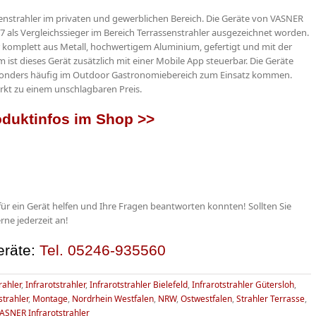
enstrahler im privaten und gewerblichen Bereich. Die Geräte von VASNER
 als Vergleichssieger im Bereich Terrassenstrahler ausgezeichnet worden.
r komplett aus Metall, hochwertigem Aluminium, gefertigt und mit der
 ist dieses Gerät zusätzlich mit einer Mobile App steuerbar. Die Geräte
esonders häufig im Outdoor Gastronomiebereich zum Einsatz kommen.
rkt zu einem unschlagbaren Preis.
oduktinfos im Shop >>
für ein Gerät helfen und Ihre Fragen beantworten konnten! Sollten Sie
ne jederzeit an!
eräte:
Tel. 05246-935560
rahler
,
Infrarotstrahler
,
Infrarotstrahler Bielefeld
,
Infrarotstrahler Gütersloh
,
strahler
,
Montage
,
Nordrhein Westfalen
,
NRW
,
Ostwestfalen
,
Strahler Terrasse
,
ASNER Infrarotstrahler