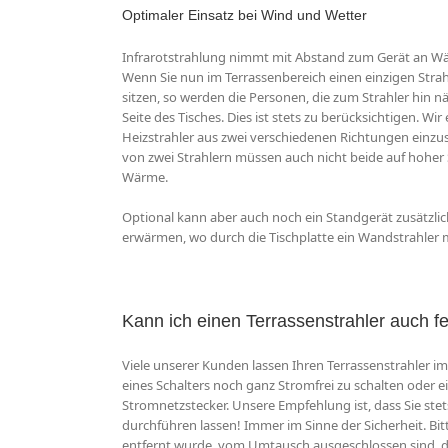
Optimaler Einsatz bei Wind und Wetter
Infrarotstrahlung nimmt mit Abstand zum Gerät an Wärm
Wenn Sie nun im Terrassenbereich einen einzigen Stra
sitzen, so werden die Personen, die zum Strahler hin nä
Seite des Tisches. Dies ist stets zu berücksichtigen. W
Heizstrahler aus zwei verschiedenen Richtungen einzu
von zwei Strahlern müssen auch nicht beide auf hoher St
Wärme.
Optional kann aber auch noch ein Standgerät zusätzli
erwärmen, wo durch die Tischplatte ein Wandstrahler m
Kann ich einen Terrassenstrahler auch 
Viele unserer Kunden lassen Ihren Terrassenstrahler i
eines Schalters noch ganz Stromfrei zu schalten oder e
Stromnetzstecker. Unsere Empfehlung ist, dass Sie ste
durchführen lassen! Immer im Sinne der Sicherheit. Bitt
entfernt wurde, vom Umtausch ausgeschlossen sind, da