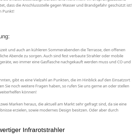
achtet, dass die Anschlussstelle gegen Wasser und Brandgefahr geschützt ist!
n Punkt!
ung:
ngszeit und auch an kühleren Sommerabenden die Terrasse, den offenen
che Abende zu sorgen. Auch sind fest verbaute Strahler oder mobile
izgeräte, wo immer eine Gasflasche nachgekauft werden muss und CO und
ten, gibt es eine Vielzahl an Punkten, die im Hinblick auf den Einsatzort
ten Sie noch weitere Fragen haben, so rufen Sie uns gerne an oder stellen
 weiterhelfen können!
 zwei Marken heraus, die aktuell am Markt sehr gefragt sind, da sie eine
bnisse erzielen, sowie modernes Design besitzen. Oder aber durch
tiger Infrarotstrahler