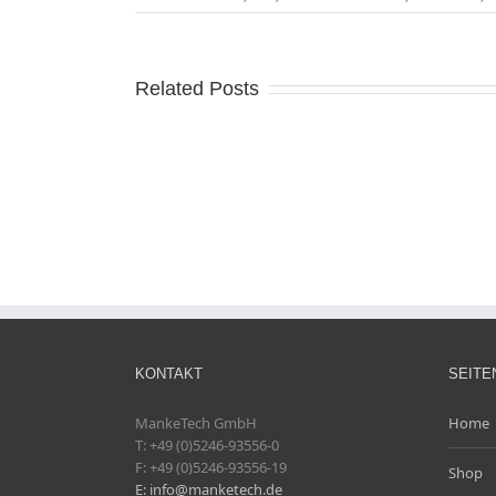
Related Posts
KONTAKT
SEITE
MankeTech GmbH
Home
T: +49 (0)5246-93556-0
F: +49 (0)5246-93556-19
Shop
E: info@manketech.de