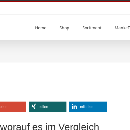
Home
Shop
Sortiment
MankeT
teilen
teilen
mitteilen
– worauf es im Vergleich