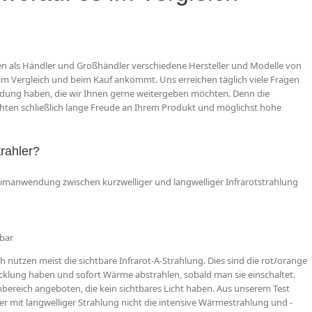
ben als Händler und Großhändler verschiedene Hersteller und Modelle von
 im Vergleich und beim Kauf ankommt. Uns erreichen täglich viele Fragen
idung haben, die wir Ihnen gerne weitergeben möchten. Denn die
hten schließlich lange Freude an Ihrem Produkt und möglichst hohe
trahler?
Heimanwendung zwischen kurzwelliger und langwelliger Infrarotstrahlung
tbar
h nutzen meist die sichtbare Infrarot-A-Strahlung. Dies sind die rot/orange
cklung haben und sofort Wärme abstrahlen, sobald man sie einschaltet.
bereich angeboten, die kein sichtbares Licht haben. Aus unserem Test
hler mit langwelliger Strahlung nicht die intensive Wärmestrahlung und -