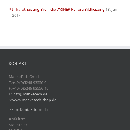
Infrarotheizung Bild – die VASNER Panora Bildheizung
13. Juni
2017
KONTAKT
MankeTech GmbH
T: +49 (0)5246-93556-0
F: +49 (0)5246-93556-19
E: info@manketech.de
S: www.manketech-shop.de
> zum Kontaktformular
Anfahrt:
Stahlstr. 27