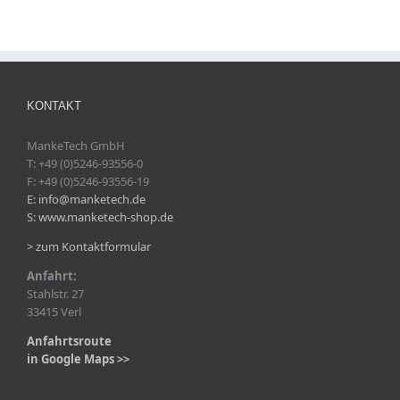
KONTAKT
MankeTech GmbH
T: +49 (0)5246-93556-0
F: +49 (0)5246-93556-19
E: info@manketech.de
S: www.manketech-shop.de
> zum Kontaktformular
Anfahrt:
Stahlstr. 27
33415 Verl
Anfahrtsroute
in Google Maps >>