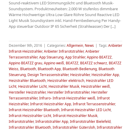
Sound-reaktivem LED Stimmungslicht und Bluetooth Musik-
Soundsystem. Produktneuheiten: 2.000 W stufenlos dimmbare
Wärme Hochwertige Ultra Low Glare Röhre Sound Reactive LED
Light Musik Soundsystem inkl. Hand-Fernbedienung Per Handy-
App steuerbar Outdoor IP 65 Sicherheit (Strahlwasser) Der [...]
Dezember 9th, 2016
|
Categories:
Allgemein
,
News
|
Tags:
Anbieter
Infrarot-Heizstrahler
,
Anbieter Infrarotstrahler
,
Anbieter
Terrassenstrahler
,
App Steuerung
,
App Strahler
,
Appino BEATZZ
,
Appino BEATZZ grau
,
Appino weiß
,
BEATZZ
,
BEATZZ schwarz
,
BEATZZ
Weiss
,
Bluetooth
,
Bluetooth App
,
Bluetooth Bedienung
,
Bluetooth
Steuerung
,
Design Terrassenstrahler
,
Heizstrahler
,
Heizstrahler App
,
Heizstrahler Bluetooth
,
Heizstrahler elektrisch
,
Heizstrahler LED
Licht
,
Heizstrahler Licht
,
Heizstrahler Musik
,
Heizstrahler weiß
,
Hersteller Heizstrahler
,
Hersteller Infrarotstrahler
,
Hersteller
Terrassenstrahler
,
Infraro- Infrarot-Heizstrahler weiß
,
Infrarot
Heizstrahler
,
Infrarot Heizstrahler App
,
Infrarot Terrassenstrahler
,
Infrarot-Heizstrahler Bluetooth
,
Infrarot-Heizstrahler LED Licht
,
Infrarot-Heizstrahler Licht
,
Infrarot-Heizstrahler Musik
,
Infrarotstrahler
,
Infrarotstrahler App
,
Infrarotstrahler Bielefeld
,
Infrarotstrahler Bluetooth
,
Infrarotstrahler Gütersloh
,
Infrarotstrahler