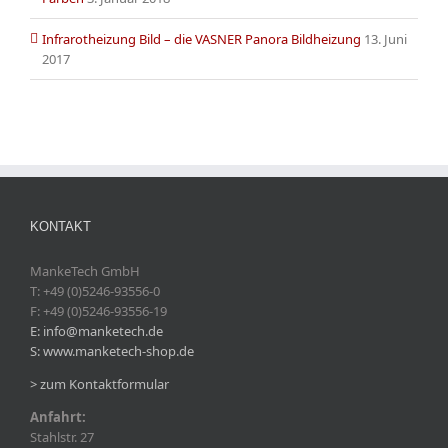
Infrarotheizung Bild – die VASNER Panora Bildheizung
13. Juni
2017
KONTAKT
MankeTech GmbH
T: +49 (0)5246-93556-0
F: +49 (0)5246-93556-19
E: info@manketech.de
S: www.manketech-shop.de
> zum Kontaktformular
Anfahrt:
Stahlstr. 27