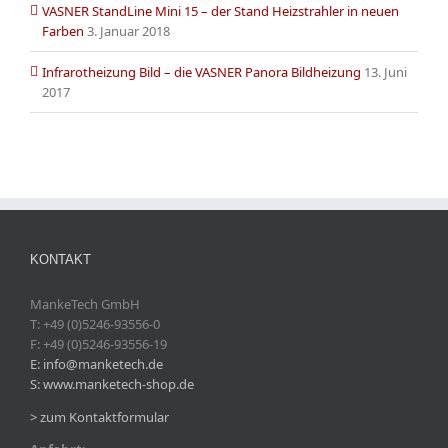
VASNER StandLine Mini 15 – der Stand Heizstrahler in neuen
Farben
3. Januar 2018
Infrarotheizung Bild – die VASNER Panora Bildheizung
13. Juni
2017
KONTAKT
MankeTech GmbH
T: +49 (0)5246-93556-0
F: +49 (0)5246-93556-19
E: info@manketech.de
S: www.manketech-shop.de
> zum Kontaktformular