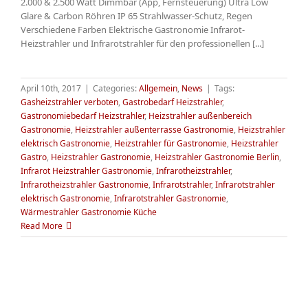
2.000 & 2.500 Watt Dimmbar (App, Fernsteuerung) Ultra Low
Glare & Carbon Röhren IP 65 Strahlwasser-Schutz, Regen
Verschiedene Farben Elektrische Gastronomie Infrarot-
Heizstrahler und Infrarotstrahler für den professionellen [...]
April 10th, 2017
|
Categories:
Allgemein
,
News
|
Tags:
Gasheizstrahler verboten
,
Gastrobedarf Heizstrahler
,
Gastronomiebedarf Heizstrahler
,
Heizstrahler außenbereich
Gastronomie
,
Heizstrahler außenterrasse Gastronomie
,
Heizstrahler
elektrisch Gastronomie
,
Heizstrahler für Gastronomie
,
Heizstrahler
Gastro
,
Heizstrahler Gastronomie
,
Heizstrahler Gastronomie Berlin
,
Infrarot Heizstrahler Gastronomie
,
Infrarotheizstrahler
,
Infrarotheizstrahler Gastronomie
,
Infrarotstrahler
,
Infrarotstrahler
elektrisch Gastronomie
,
Infrarotstrahler Gastronomie
,
Wärmestrahler Gastronomie Küche
Read More