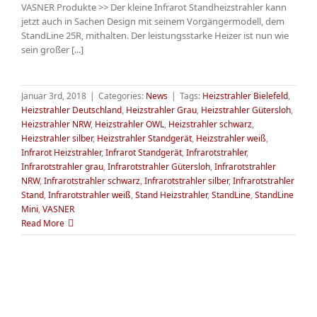
VASNER Produkte >> Der kleine Infrarot Standheizstrahler kann
jetzt auch in Sachen Design mit seinem Vorgängermodell, dem
StandLine 25R, mithalten. Der leistungsstarke Heizer ist nun wie
sein großer [...]
Januar 3rd, 2018
|
Categories:
News
|
Tags:
Heizstrahler Bielefeld
,
Heizstrahler Deutschland
,
Heizstrahler Grau
,
Heizstrahler Gütersloh
,
Heizstrahler NRW
,
Heizstrahler OWL
,
Heizstrahler schwarz
,
Heizstrahler silber
,
Heizstrahler Standgerät
,
Heizstrahler weiß
,
Infrarot Heizstrahler
,
Infrarot Standgerät
,
Infrarotstrahler
,
Infrarotstrahler grau
,
Infrarotstrahler Gütersloh
,
Infrarotstrahler
NRW
,
Infrarotstrahler schwarz
,
Infrarotstrahler silber
,
Infrarotstrahler
Stand
,
Infrarotstrahler weiß
,
Stand Heizstrahler
,
StandLine
,
StandLine
Mini
,
VASNER
Read More