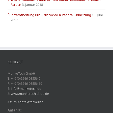
Farben
3. Januar 2018
Infrarotheizung Bild – die VASNER Panora Bildheizung
13. Juni
2017
KONTAKT
MankeTech GmbH
T: +49 (0)5246-93556-0
F: +49 (0)5246-93556-19
E: info@manketech.de
S: www.manketech-shop.de
> zum Kontaktformular
Anfahrt: