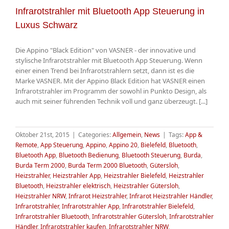
Infrarotstrahler mit Bluetooth App Steuerung in
Luxus Schwarz
Die Appino "Black Edition" von VASNER - der innovative und
stylische Infrarotstrahler mit Bluetooth App Steuerung. Wenn
einer einen Trend bei Infrarotstrahlern setzt, dann ist es die
Marke VASNER. Mit der Appino Black Edition hat VASNER einen
Infrarotstrahler im Programm der sowohl in Punkto Design, als
auch mit seiner führenden Technik voll und ganz überzeugt. [...]
Oktober 21st, 2015
|
Categories:
Allgemein
,
News
|
Tags:
App &
Remote
,
App Steuerung
,
Appino
,
Appino 20
,
Bielefeld
,
Bluetooth
,
Bluetooth App
,
Bluetooth Bedienung
,
Bluetooth Steuerung
,
Burda
,
Burda Term 2000
,
Burda Term 2000 Bluetooth
,
Gütersloh
,
Heizstrahler
,
Heizstrahler App
,
Heizstrahler Bielefeld
,
Heizstrahler
Bluetooth
,
Heizstrahler elektrisch
,
Heizstrahler Gütersloh
,
Heizstrahler NRW
,
Infrarot Heizstrahler
,
Infrarot Heizstrahler Händler
,
Infrarotstrahler
,
Infrarotstrahler App
,
Infrarotstrahler Bielefeld
,
Infrarotstrahler Bluetooth
,
Infrarotstrahler Gütersloh
,
Infrarotstrahler
Händler
,
Infrarotstrahler kaufen
,
Infrarotstrahler NRW
,