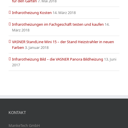
für den Garten
7. Mai 2018
Infrarotheizung Kosten
14. März 2018
Infrarotheizungen im Fachgeschäft testen und kaufen
14.
März 2018
VASNER StandLine Mini 15 – der Stand Heizstrahler in neuen
Farben
3. Januar 2018
Infrarotheizung Bild – die VASNER Panora Bildheizung
13. Juni
2017
KONTAKT
MankeTech GmbH