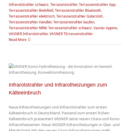
Infrarotstrahler schwarz
,
Terrasenstrahler
,
Terrassenstrahler App
,
Terrassenstrahler Bielefeld
,
Terrassenstrahler Bluetooth
,
Terrassenstrahler elektrisch
,
Terrassenstrahler Gütersloh
,
Terrassenstrahler Händler
,
Terrassenstrahler kaufen
,
Terrassenstrahler NRW
,
Terrassenstrahler schwarz
,
Vasner Appino
,
VASNER Infrarotstrahler
,
VASNER TErrassenstrahler
Read More
Infrarotstrahler und Infrarotheizungen zum
Kälteeinbruch
Neue Infrarotheizungen und Infrarotstrahler zum ersten
Kälteeinbruch in Deutschland. Passend zum ersten frühen
Kälteeinbruch präsentiert VASNER seine neuen Citara und Konvi
Infrarotheizserien. Neue VASNER Infrarotheizungen in Glas- und
Metall-Optik Mit den neuen Citara Infrarotheizungen stellt