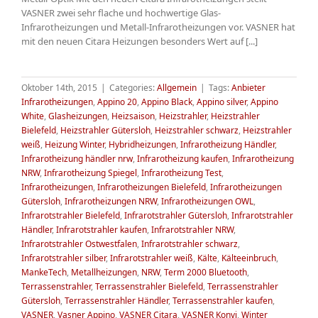
VASNER zwei sehr flache und hochwertige Glas-
Infrarotheizungen und Metall-Infrarotheizungen vor. VASNER hat
mit den neuen Citara Heizungen besonders Wert auf [...]
Oktober 14th, 2015
|
Categories:
Allgemein
|
Tags:
Anbieter
Infrarotheizungen
,
Appino 20
,
Appino Black
,
Appino silver
,
Appino
White
,
Glasheizungen
,
Heizsaison
,
Heizstrahler
,
Heizstrahler
Bielefeld
,
Heizstrahler Gütersloh
,
Heizstrahler schwarz
,
Heizstrahler
weiß
,
Heizung Winter
,
Hybridheizungen
,
Infrarotheizung Händler
,
Infrarotheizung händler nrw
,
Infrarotheizung kaufen
,
Infrarotheizung
NRW
,
Infrarotheizung Spiegel
,
Infrarotheizung Test
,
Infrarotheizungen
,
Infrarotheizungen Bielefeld
,
Infrarotheizungen
Gütersloh
,
Infrarotheizungen NRW
,
Infrarotheizungen OWL
,
Infrarotstrahler Bielefeld
,
Infrarotstrahler Gütersloh
,
Infrarotstrahler
Händler
,
Infrarotstrahler kaufen
,
Infrarotstrahler NRW
,
Infrarotstrahler Ostwestfalen
,
Infrarotstrahler schwarz
,
Infrarotstrahler silber
,
Infrarotstrahler weiß
,
Kälte
,
Kälteeinbruch
,
MankeTech
,
Metallheizungen
,
NRW
,
Term 2000 Bluetooth
,
Terrassenstrahler
,
Terrassenstrahler Bielefeld
,
Terrassenstrahler
Gütersloh
,
Terrassenstrahler Händler
,
Terrassenstrahler kaufen
,
VASNER
,
Vasner Appino
,
VASNER Citara
,
VASNER Konvi
,
Winter