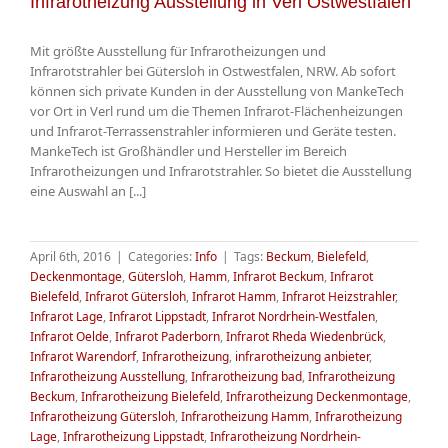
Infrarotheizung Ausstellung in Verl Ostwestfalen
Mit größte Ausstellung für Infrarotheizungen und
Infrarotstrahler bei Gütersloh in Ostwestfalen, NRW. Ab sofort
können sich private Kunden in der Ausstellung von MankeTech
vor Ort in Verl rund um die Themen Infrarot-Flächenheizungen
und Infrarot-Terrassenstrahler informieren und Geräte testen.
MankeTech ist Großhändler und Hersteller im Bereich
Infrarotheizungen und Infrarotstrahler. So bietet die Ausstellung
eine Auswahl an [...]
April 6th, 2016
|
Categories:
Info
|
Tags:
Beckum
,
Bielefeld
,
Deckenmontage
,
Gütersloh
,
Hamm
,
Infrarot Beckum
,
Infrarot
Bielefeld
,
Infrarot Gütersloh
,
Infrarot Hamm
,
Infrarot Heizstrahler
,
Infrarot Lage
,
Infrarot Lippstadt
,
Infrarot Nordrhein-Westfalen
,
Infrarot Oelde
,
Infrarot Paderborn
,
Infrarot Rheda Wiedenbrück
,
Infrarot Warendorf
,
Infrarotheizung
,
infrarotheizung anbieter
,
Infrarotheizung Ausstellung
,
Infrarotheizung bad
,
Infrarotheizung
Beckum
,
Infrarotheizung Bielefeld
,
Infrarotheizung Deckenmontage
,
Infrarotheizung Gütersloh
,
Infrarotheizung Hamm
,
Infrarotheizung
Lage
,
Infrarotheizung Lippstadt
,
Infrarotheizung Nordrhein-