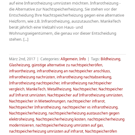
auf eine Infrarotheizung umrüsten möchten. Infrarotheizung -
die Alternative zur Nachtspeicherheizung. Sie stehen vor der
Entscheidung Ihre Nachtspeicherheizung gegen eine alternative
Heizform, wie z.B. Infrarotheizung, auszutauschen. MankeTech
berät jährlich eine Vielzahl von Haus- und
Wohnungseigentümern, die genau vor dieser Entscheidung
stehen. [...]
März 2nd, 2017
|
Categories:
Allgemein
,
Info
|
Tags:
Bildheizung
,
Glasheizung
,
günstige alternative zu nachtspeicheröfen
,
infraortheizung
,
infrarotheizung an nachtspeicher anschluss
,
infrarotheizung nachrüsten
,
infrarotheizung nachtabsenkung
,
Infrarotheizung nachtspeicher
,
infrarotheizung nachtspeicher
vergleich
,
MankeTech
,
Metallheizung
,
Nachtspeicher
,
Nachtspeicher
auf Infrarot umrüsten
,
Nachtspeicher auf Infrarotheizung umrüsten
,
Nachtspeicher in Mietwohnungen
,
nachtspeicher infrarot
,
Nachtspeicher Infrarotheizung
,
nachtspeicher vs infrarotheizung
,
Nachtspeicherheizung
,
nachtspeicherheizung austauschen gegen
elektroheizung
,
Nachtspeicherheizung kosten
,
nachtspeicherheizung
modernisieren
,
nachtspeicherheizung umrüsten auf gas
,
nachtspeicherheizung umrüsten auf infrarot
,
Nachtspeicheröfen