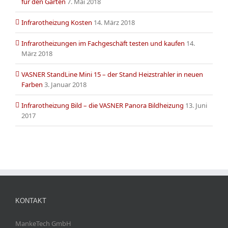
für den Garten
7. Mai 2018
Infrarotheizung Kosten
14. März 2018
Infrarotheizungen im Fachgeschäft testen und kaufen
14.
März 2018
VASNER StandLine Mini 15 – der Stand Heizstrahler in neuen
Farben
3. Januar 2018
Infrarotheizung Bild – die VASNER Panora Bildheizung
13. Juni
2017
KONTAKT
MankeTech GmbH