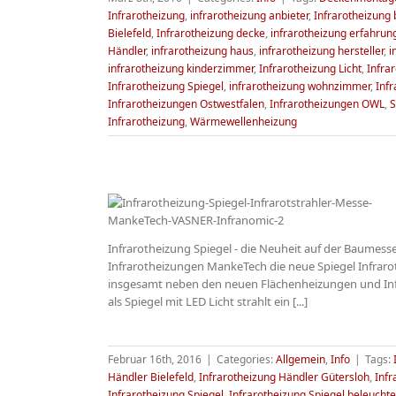
Infrarotheizung
,
infrarotheizung anbieter
,
Infrarotheizung
Bielefeld
,
Infrarotheizung decke
,
infrarotheizung erfahrun
Händler
,
infrarotheizung haus
,
infrarotheizung hersteller
,
i
infrarotheizung kinderzimmer
,
Infrarotheizung Licht
,
Infra
Infrarotheizung Spiegel
,
infrarotheizung wohnzimmer
,
Infr
Infrarotheizungen Ostwestfalen
,
Infrarotheizungen OWL
,
S
Infrarotheizung
,
Wärmewellenheizung
Infrarotheizung Spiegel - die Neuheit auf der Baumes
Spiegel
Infrarotheizungen MankeTech die neue Spiegel Infrarot
o
insgesamt neben den neuen Flächenheizungen und Infr
als Spiegel mit LED Licht strahlt ein [...]
Februar 16th, 2016
|
Categories:
Allgemein
,
Info
|
Tags:
Händler Bielefeld
,
Infrarotheizung Händler Gütersloh
,
Inf
Infrarotheizung Spiegel
,
Infrarotheizung Spiegel beleuchte