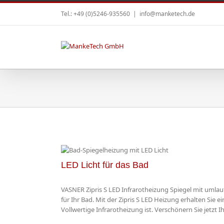
Tel.: +49 (0)5246-935560
|
info@manketech.de
LED Licht für das Bad
 S LED
gel mit LED
VASNER Zipris S LED Infrarotheizung Spiegel mit umlauf
 Bad
für Ihr Bad. Mit der Zipris S LED Heizung erhalten Sie e
ws
Vollwertige Infrarotheizung ist. Verschönern Sie jetzt Ihr