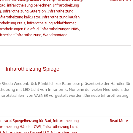
 bad
,
infrarotheizung berechnen
,
Infrarotheizung
g
,
Infrarotheizung Gütersloh
,
Infrarotheizung
nfrarotheizung kalkulator
,
Infrarotheizung kaufen
,
rotheizung Preis
,
infrarotheizung schlafzimmer
,
arotheizungen Bielefeld
,
Infrarotheizungen NRW
,
icherheit Infrarotheizung
,
Wandmontage
Infrarotheizung Spiegel
se Rheda Wiedenbrück Pünktlich zur Baumesse präsentierte der Händler für
heizung mit LED Licht von Infranomic. Nur eine der vielen Neuheiten, die
arotstrahlern von VASNER vorgestellt wurden. Die neue Infrarotheizung
Infrarot Spiegelheizung für Bad
,
Infrarotheizung
Read More
rarotheizung Händler OWL
,
Infrarotheizung Licht
,
t
,
Infrarotheizung Spiegel LED
,
Infrarotheizung