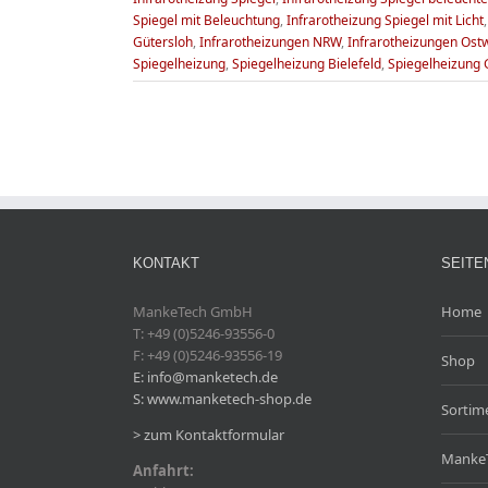
Spiegel mit Beleuchtung
,
Infrarotheizung Spiegel mit Licht
Gütersloh
,
Infrarotheizungen NRW
,
Infrarotheizungen Ost
Spiegelheizung
,
Spiegelheizung Bielefeld
,
Spiegelheizung 
KONTAKT
SEITE
MankeTech GmbH
Home
T: +49 (0)5246-93556-0
F: +49 (0)5246-93556-19
Shop
E: info@manketech.de
S: www.manketech-shop.de
Sortim
> zum Kontaktformular
Manke
Anfahrt: