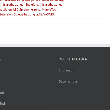
,
Infrarotheizungen Bielefeld
,
Infrarotheizungen
westfalen
,
LED Spiegelheizung
,
MankeTech
,
Gütersloh
,
Spiegelheizung Licht
,
VASNER
N
PFLICHTANGABEN
Impressum
Datenschutz
ent
Tech