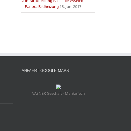
Infrarotheizung Bild – die VASNER
Panora Bildheizung
13. Juni 2017
ANFAHRT GOOGLE MAPS:
VASNER Geschäft - MankeTech