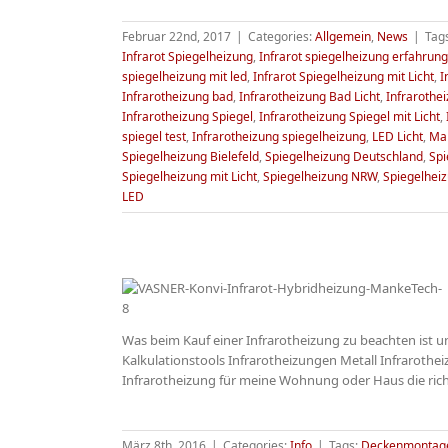
Februar 22nd, 2017
|
Categories:
Allgemein
,
News
|
Tag
Infrarot Spiegelheizung
,
Infrarot spiegelheizung erfahrung
spiegelheizung mit led
,
Infrarot Spiegelheizung mit Licht
,
I
Infrarotheizung bad
,
Infrarotheizung Bad Licht
,
Infrarothei
Infrarotheizung Spiegel
,
Infrarotheizung Spiegel mit Licht
,
spiegel test
,
Infrarotheizung spiegelheizung
,
LED Licht
,
Ma
Spiegelheizung Bielefeld
,
Spiegelheizung Deutschland
,
Spi
Spiegelheizung mit Licht
,
Spiegelheizung NRW
,
Spiegelhei
LED
Was beim Kauf einer Infrarotheizung zu beachten ist u
kaufen –
Kalkulationstools Infrarotheizungen Metall Infrarothe
r Käufer
Infrarotheizung für meine Wohnung oder Haus die richti
März 8th, 2016
|
Categories:
Info
|
Tags:
Deckenmontage