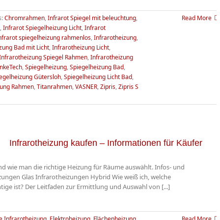
s:
Chromrahmen
,
Infrarot Spiegel mit beleuchtung
,
Read More
,
Infrarot Spiegelheizung Licht
,
Infrarot
nfrarot spiegelheizung rahmenlos
,
Infrarotheizung
,
zung Bad mit Licht
,
Infrarotheizung Licht
,
Infrarotheizung Spiegel Rahmen
,
Infrarotheizung
nkeTech
,
Spiegelheizung
,
Spiegelheizung Bad
,
egelheizung Gütersloh
,
Spiegelheizung Licht Bad
,
zung Rahmen
,
Titanrahmen
,
VASNER
,
Zipris
,
Zipris S
Infrarotheizung kaufen – Informationen für Käufer
nd wie man die richtige Heizung für Räume auswählt. Infos- und
izungen Glas Infrarotheizungen Hybrid Wie weiß ich, welche
ge ist? Der Leitfaden zur Ermittlung und Auswahl von [...]
 Infrarotheizung
,
Elektroheizung
,
Flächenheizung
,
Read More