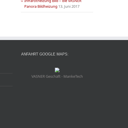
Infrarotheizung Bild – die VASNER
Panora Bildheizung
13. Juni 2017
ANFAHRT GOOGLE MAPS:
VASNER Geschäft - MankeTech