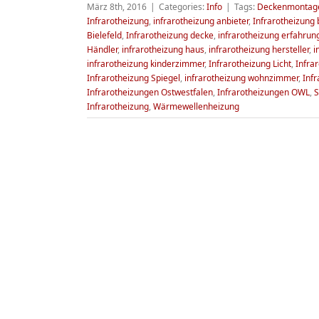
März 8th, 2016
|
Categories:
Info
|
Tags:
Deckenmontage
Infrarotheizung
,
infrarotheizung anbieter
,
Infrarotheizung
Bielefeld
,
Infrarotheizung decke
,
infrarotheizung erfahrun
Händler
,
infrarotheizung haus
,
infrarotheizung hersteller
,
i
infrarotheizung kinderzimmer
,
Infrarotheizung Licht
,
Infra
Infrarotheizung Spiegel
,
infrarotheizung wohnzimmer
,
Infr
Infrarotheizungen Ostwestfalen
,
Infrarotheizungen OWL
,
S
Infrarotheizung
,
Wärmewellenheizung