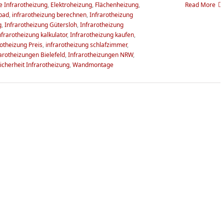
 Infrarotheizung
,
Elektroheizung
,
Flächenheizung
,
Read More
 bad
,
infrarotheizung berechnen
,
Infrarotheizung
g
,
Infrarotheizung Gütersloh
,
Infrarotheizung
nfrarotheizung kalkulator
,
Infrarotheizung kaufen
,
rotheizung Preis
,
infrarotheizung schlafzimmer
,
arotheizungen Bielefeld
,
Infrarotheizungen NRW
,
icherheit Infrarotheizung
,
Wandmontage