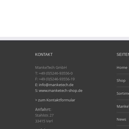
KONTAKT
SEITE
MankeTech GmbH
Home
T: +49 (0)5246-93556-0
F: +49 (0)5246-93556-19
Shop
E: info@manketech.de
S: www.manketech-shop.de
Sortim
> zum Kontaktformular
Manke
Anfahrt:
Stahlstr. 27
News
33415 Verl