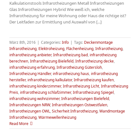
Kalkulationstools Infrarotheizungen Metall Infrarotheizungen
Glas Infrarotheizungen Hybrid Wie weiß ich, welche
Infrarotheizung für meine Wohnung oder Haus die richtige ist?
Der Leitfaden zur Ermittlung und Auswahl von [...]
März 8th, 2016
|
Categories:
Info
|
Tags:
Deckenmontage
Infrarotheizung
,
Elektroheizung
,
Flächenheizung
,
Infrarotheizung
,
infrarotheizung anbieter
,
Infrarotheizung bad
,
infrarotheizung
berechnen
,
Infrarotheizung Bielefeld
,
Infrarotheizung decke
,
infrarotheizung erfahrung
,
Infrarotheizung Gütersloh
,
Infrarotheizung Händler
,
infrarotheizung haus
,
infrarotheizung
hersteller
,
infrarotheizung kalkulator
,
Infrarotheizung kaufen
,
infrarotheizung kinderzimmer
,
Infrarotheizung Licht
,
Infrarotheizung
Preis
,
infrarotheizung schlafzimmer
,
Infrarotheizung Spiegel
,
infrarotheizung wohnzimmer
,
Infrarotheizungen Bielefeld
,
Infrarotheizungen NRW
,
Infrarotheizungen Ostwestfalen
,
Infrarotheizungen OWL
,
Sicherheit Infrarotheizung
,
Wandmontage
Infrarotheizung
,
Wärmewellenheizung
Read More