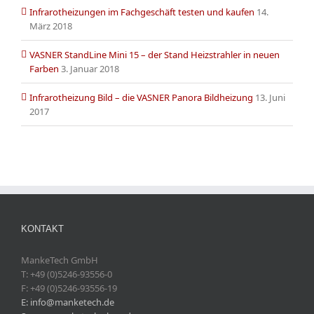
Infrarotheizungen im Fachgeschäft testen und kaufen
14.
März 2018
VASNER StandLine Mini 15 – der Stand Heizstrahler in neuen
Farben
3. Januar 2018
Infrarotheizung Bild – die VASNER Panora Bildheizung
13. Juni
2017
KONTAKT
MankeTech GmbH
T: +49 (0)5246-93556-0
F: +49 (0)5246-93556-19
E: info@manketech.de