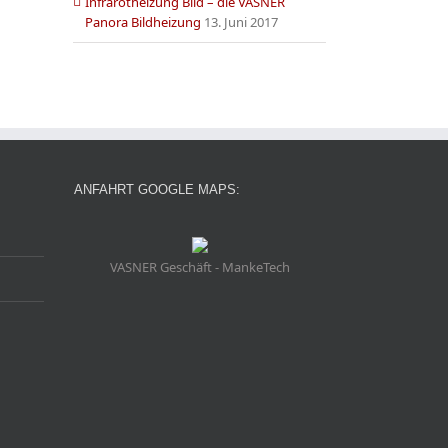
Infrarotheizung Bild – die VASNER
Panora Bildheizung
13. Juni 2017
ANFAHRT GOOGLE MAPS:
VASNER Geschäft - MankeTech