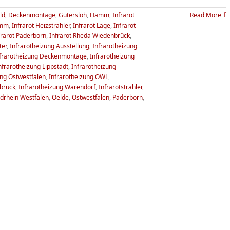
ld
,
Deckenmontage
,
Gütersloh
,
Hamm
,
Infrarot
Read More
amm
,
Infrarot Heizstrahler
,
Infrarot Lage
,
Infrarot
frarot Paderborn
,
Infrarot Rheda Wiedenbrück
,
ter
,
Infrarotheizung Ausstellung
,
Infrarotheizung
frarotheizung Deckenmontage
,
Infrarotheizung
nfrarotheizung Lippstadt
,
Infrarotheizung
ung Ostwestfalen
,
Infrarotheizung OWL
,
brück
,
Infrarotheizung Warendorf
,
Infrarotstrahler
,
drhein Westfalen
,
Oelde
,
Ostwestfalen
,
Paderborn
,