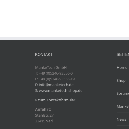
KONTAKT
SEITE
MankeTech GmbH
Home
T: +49 (0)5246-93556-0
F: +49 (0)5246-93556-19
Shop
E: info@manketech.de
S: www.manketech-shop.de
Sortim
> zum Kontaktformular
Manke
Anfahrt:
Stahlstr. 27
News
33415 Verl