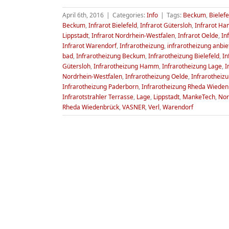
April 6th, 2016
|
Categories:
Info
|
Tags:
Beckum
,
Bielefe
Beckum
,
Infrarot Bielefeld
,
Infrarot Gütersloh
,
Infrarot H
Lippstadt
,
Infrarot Nordrhein-Westfalen
,
Infrarot Oelde
,
In
Infrarot Warendorf
,
Infrarotheizung
,
infrarotheizung anbie
bad
,
Infrarotheizung Beckum
,
Infrarotheizung Bielefeld
,
In
Gütersloh
,
Infrarotheizung Hamm
,
Infrarotheizung Lage
,
I
Nordrhein-Westfalen
,
Infrarotheizung Oelde
,
Infrarotheiz
Infrarotheizung Paderborn
,
Infrarotheizung Rheda Wieden
Infrarotstrahler Terrasse
,
Lage
,
Lippstadt
,
MankeTech
,
Nor
Rheda Wiedenbrück
,
VASNER
,
Verl
,
Warendorf