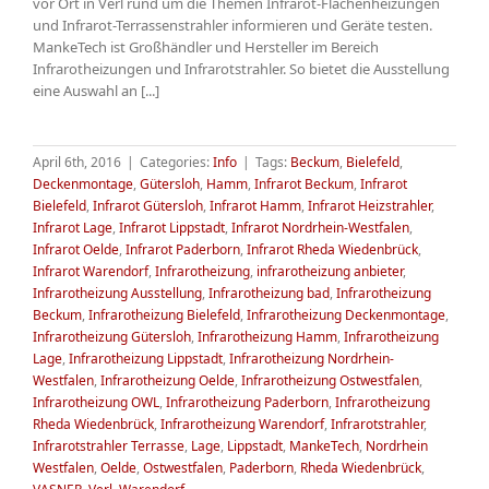
vor Ort in Verl rund um die Themen Infrarot-Flächenheizungen
und Infrarot-Terrassenstrahler informieren und Geräte testen.
MankeTech ist Großhändler und Hersteller im Bereich
Infrarotheizungen und Infrarotstrahler. So bietet die Ausstellung
eine Auswahl an [...]
April 6th, 2016
|
Categories:
Info
|
Tags:
Beckum
,
Bielefeld
,
Deckenmontage
,
Gütersloh
,
Hamm
,
Infrarot Beckum
,
Infrarot
Bielefeld
,
Infrarot Gütersloh
,
Infrarot Hamm
,
Infrarot Heizstrahler
,
Infrarot Lage
,
Infrarot Lippstadt
,
Infrarot Nordrhein-Westfalen
,
Infrarot Oelde
,
Infrarot Paderborn
,
Infrarot Rheda Wiedenbrück
,
Infrarot Warendorf
,
Infrarotheizung
,
infrarotheizung anbieter
,
Infrarotheizung Ausstellung
,
Infrarotheizung bad
,
Infrarotheizung
Beckum
,
Infrarotheizung Bielefeld
,
Infrarotheizung Deckenmontage
,
Infrarotheizung Gütersloh
,
Infrarotheizung Hamm
,
Infrarotheizung
Lage
,
Infrarotheizung Lippstadt
,
Infrarotheizung Nordrhein-
Westfalen
,
Infrarotheizung Oelde
,
Infrarotheizung Ostwestfalen
,
Infrarotheizung OWL
,
Infrarotheizung Paderborn
,
Infrarotheizung
Rheda Wiedenbrück
,
Infrarotheizung Warendorf
,
Infrarotstrahler
,
Infrarotstrahler Terrasse
,
Lage
,
Lippstadt
,
MankeTech
,
Nordrhein
Westfalen
,
Oelde
,
Ostwestfalen
,
Paderborn
,
Rheda Wiedenbrück
,