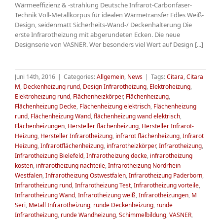
Wärmeeffizienz & -strahlung Deutsche Infrarot-Carbonfaser-
Technik Voll-Metallkorpus für idealen Wärmetransfer Edles Weiß-
Design, seidenmatt Sicherheits-Wand-/ Deckenhalterung Die
erste Infrarotheizung mit abgerundeten Ecken. Die neue
Designserie von VASNER. Wer besonders viel Wert auf Design [...]
Juni 14th, 2016
|
Categories:
Allgemein
,
News
|
Tags:
Citara
,
Citara
M
,
Deckenheizung rund
,
Design Infrarotheizung
,
Elektroheizung
,
Elektroheizung rund
,
Flächenheizkörper
,
Flächenheizung
,
Flächenheizung Decke
,
Flächenheizung elektrisch
,
Flächenheizung
rund
,
Flächenheizung Wand
,
flächenheizung wand elektrisch
,
Flächenheizungen
,
Hersteller flächenheizung
,
Hersteller Infrarot-
Heizung
,
Hersteller Infrarotheizung
,
infrarot flächenheizung
,
Infrarot
Heizung
,
Infrarotflächenheizung
,
infrarotheizkörper
,
Infrarotheizung
,
Infrarotheizung Bielefeld
,
Infrarotheizung decke
,
infrarotheizung
kosten
,
infrarotheizung nachteile
,
Infrarotheizung Nordrhein-
Westfalen
,
Infrarotheizung Ostwestfalen
,
Infrarotheizung Paderborn
,
Infrarotheizung rund
,
Infrarotheizung Test
,
Infrarotheizung vorteile
,
Infrarotheizung Wand
,
Infrarotheizung weiß
,
Infrarotheizungen
,
M
Seri
,
Metall Infrarotheizung
,
runde Deckenheizung
,
runde
Infrarotheizung
,
runde Wandheizung
,
Schimmelbildung
,
VASNER
,