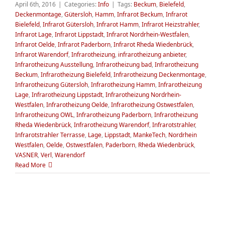
April 6th, 2016
|
Categories:
Info
|
Tags:
Beckum
,
Bielefeld
,
Deckenmontage
,
Gütersloh
,
Hamm
,
Infrarot Beckum
,
Infrarot
Bielefeld
,
Infrarot Gütersloh
,
Infrarot Hamm
,
Infrarot Heizstrahler
,
Infrarot Lage
,
Infrarot Lippstadt
,
Infrarot Nordrhein-Westfalen
,
Infrarot Oelde
,
Infrarot Paderborn
,
Infrarot Rheda Wiedenbrück
,
Infrarot Warendorf
,
Infrarotheizung
,
infrarotheizung anbieter
,
Infrarotheizung Ausstellung
,
Infrarotheizung bad
,
Infrarotheizung
Beckum
,
Infrarotheizung Bielefeld
,
Infrarotheizung Deckenmontage
,
Infrarotheizung Gütersloh
,
Infrarotheizung Hamm
,
Infrarotheizung
Lage
,
Infrarotheizung Lippstadt
,
Infrarotheizung Nordrhein-
Westfalen
,
Infrarotheizung Oelde
,
Infrarotheizung Ostwestfalen
,
Infrarotheizung OWL
,
Infrarotheizung Paderborn
,
Infrarotheizung
Rheda Wiedenbrück
,
Infrarotheizung Warendorf
,
Infrarotstrahler
,
Infrarotstrahler Terrasse
,
Lage
,
Lippstadt
,
MankeTech
,
Nordrhein
Westfalen
,
Oelde
,
Ostwestfalen
,
Paderborn
,
Rheda Wiedenbrück
,
VASNER
,
Verl
,
Warendorf
Read More