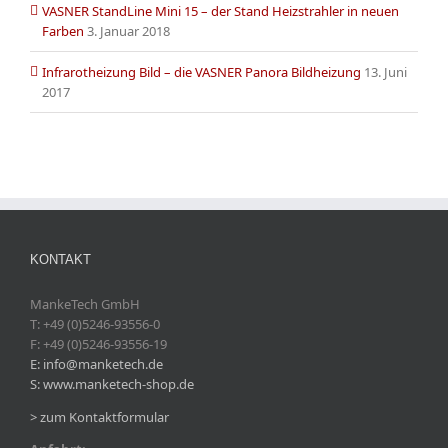
VASNER StandLine Mini 15 – der Stand Heizstrahler in neuen
Farben
3. Januar 2018
Infrarotheizung Bild – die VASNER Panora Bildheizung
13. Juni
2017
KONTAKT
MankeTech GmbH
T: +49 (0)5246-93556-0
F: +49 (0)5246-93556-19
E: info@manketech.de
S: www.manketech-shop.de
> zum Kontaktformular