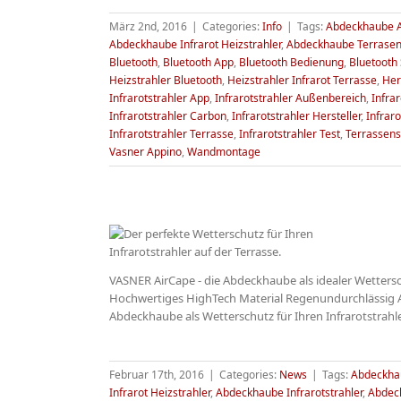
März 2nd, 2016
|
Categories:
Info
|
Tags:
Abdeckhaube 
Abdeckhaube Infrarot Heizstrahler
,
Abdeckhaube Terrasen
Bluetooth
,
Bluetooth App
,
Bluetooth Bedienung
,
Bluetooth
Heizstrahler Bluetooth
,
Heizstrahler Infrarot Terrasse
,
Her
Infrarotstrahler App
,
Infrarotstrahler Außenbereich
,
Infrar
Infrarotstrahler Carbon
,
Infrarotstrahler Hersteller
,
Infraro
Infrarotstrahler Terrasse
,
Infrarotstrahler Test
,
Terrassens
Vasner Appino
,
Wandmontage
VASNER AirCape - die Abdeckhaube als idealer Wettersch
arotstrahler
Hochwertiges HighTech Material Regenundurchlässig At
rCape
Abdeckhaube als Wetterschutz für Ihren Infrarotstrahl
Februar 17th, 2016
|
Categories:
News
|
Tags:
Abdeckha
Infrarot Heizstrahler
,
Abdeckhaube Infrarotstrahler
,
Abdeck