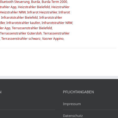
Bluetooth Steuerung
,
Burda
,
Burda Term 2000
,
trahler App
,
Heizstrahler Bielefeld
,
Heizstrahler
Heizstrahler NRW
,
Infrarot Heizstrahler
,
Infrarot
,
Infrarotstrahler Bielefeld
,
Infrarotstrahler
dler
,
Infrarotstrahler kaufen
,
Infrarotstrahler NRW
,
ler App
,
Terrassenstrahler Bielefeld
,
Terrassenstrahler Gütersloh
,
Terrassenstrahler
,
Terrassenstrahler schwarz
,
Vasner Appino
,
N
PFLICHTANGABEN
Impressum
Datenschutz