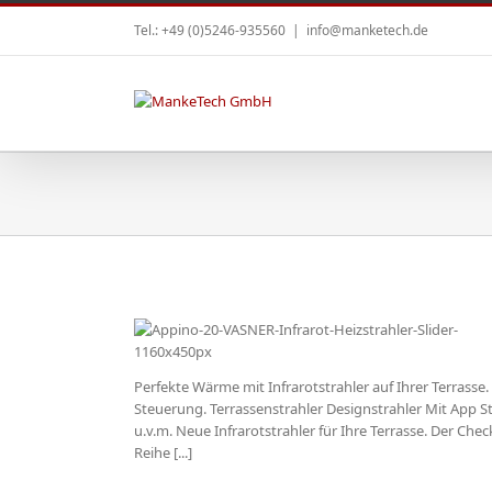
Tel.: +49 (0)5246-935560
|
info@manketech.de
Perfekte Wärme mit Infrarotstrahler auf Ihrer Terrasse.
rasse – für
Steuerung. Terrassenstrahler Designstrahler Mit App 
rme
u.v.m. Neue Infrarotstrahler für Ihre Terrasse. Der Che
Reihe [...]