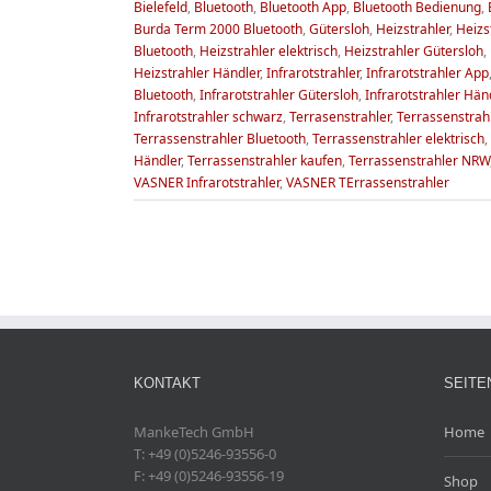
Bielefeld
,
Bluetooth
,
Bluetooth App
,
Bluetooth Bedienung
,
Burda Term 2000 Bluetooth
,
Gütersloh
,
Heizstrahler
,
Heizs
Bluetooth
,
Heizstrahler elektrisch
,
Heizstrahler Gütersloh
,
Heizstrahler Händler
,
Infrarotstrahler
,
Infrarotstrahler App
Bluetooth
,
Infrarotstrahler Gütersloh
,
Infrarotstrahler Hän
Infrarotstrahler schwarz
,
Terrasenstrahler
,
Terrassenstrah
Terrassenstrahler Bluetooth
,
Terrassenstrahler elektrisch
,
Händler
,
Terrassenstrahler kaufen
,
Terrassenstrahler NRW
VASNER Infrarotstrahler
,
VASNER TErrassenstrahler
KONTAKT
SEITE
MankeTech GmbH
Home
T: +49 (0)5246-93556-0
F: +49 (0)5246-93556-19
Shop