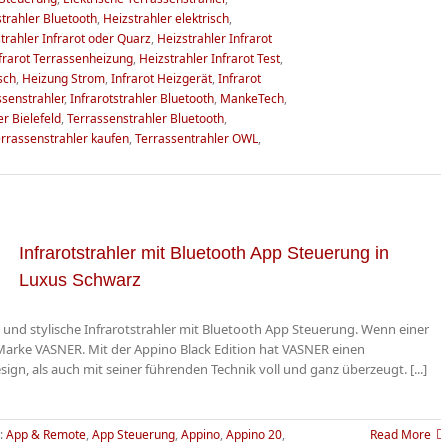
trahler Bluetooth
,
Heizstrahler elektrisch
,
trahler Infrarot oder Quarz
,
Heizstrahler Infrarot
nfrarot Terrassenheizung
,
Heizstrahler Infrarot Test
,
sch
,
Heizung Strom
,
Infrarot Heizgerät
,
Infrarot
ssenstrahler
,
Infrarotstrahler Bluetooth
,
MankeTech
,
r Bielefeld
,
Terrassenstrahler Bluetooth
,
rrassenstrahler kaufen
,
Terrassentrahler OWL
,
Infrarotstrahler mit Bluetooth App Steuerung in
Luxus Schwarz
e und stylische Infrarotstrahler mit Bluetooth App Steuerung. Wenn einer
ie Marke VASNER. Mit der Appino Black Edition hat VASNER einen
gn, als auch mit seiner führenden Technik voll und ganz überzeugt. [...]
:
App & Remote
,
App Steuerung
,
Appino
,
Appino 20
,
Read More