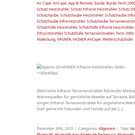
Air Cape
,
AirCape
,
App & Remote
,
Burda
,
Burda Term 200
Schutz Heizstrahler
,
Schutz Infrarot Heizstrahler
,
Schutz In
Schutzhaube
,
Schutzhaube Heizstrahler
,
Schutzhaube Infra
Schutzhaube Infrarotstrahler
,
Schutzhaube Terrassenstrah
Schutzhülle Heizstrahler
,
Schutzhülle Infrarot Heizstrahler
,
Infrarotstrahler
,
Schutzhülle Terrassenstrahler
,
Term 2000
Abdeckung
,
VASNER
,
VASNER AirCape
,
Wetterschutzhülle
strahler mit
luetooth App
Elektrische Infrarot Terrassenstrahler führender Marke
g
Wärmequellen für gemütliche Abende auf Terrasse, Bal
sorgen Infrarot Terrassenstrahler für angenehme Wärm
man gerne mit Freunden und Familie auf der [...]
Dezember 30th, 2015
|
Categories:
Allgemein
|
Tags:
Ap
Bluetooth
,
Bluetooth App
,
Bluetooth Bedienung
,
Bluetooth