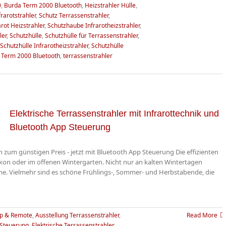
0
,
Burda Term 2000 Bluetooth
,
Heizstrahler Hülle
,
frarotstrahler
,
Schutz Terrassenstrahler
,
rot Heizstrahler
,
Schutzhaube Infrarotheizstrahler
,
ler
,
Schutzhülle
,
Schutzhülle für Terrassenstrahler
,
Schutzhülle Infrarotheizstrahler
,
Schutzhülle
,
Term 2000 Bluetooth
,
terrassenstrahler
Elektrische Terrassenstrahler mit Infrarottechnik und
Bluetooth App Steuerung
n zum günstigen Preis - jetzt mit Bluetooth App Steuerung Die effizienten
kon oder im offenen Wintergarten. Nicht nur an kalten Wintertagen
e. Vielmehr sind es schöne Frühlings-, Sommer- und Herbstabende, die
p & Remote
,
Ausstellung Terrassenstrahler
,
Read More
 Steuerung
,
Elektrische Terrassenstrahler
,