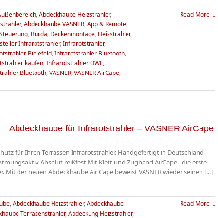
Außenbereich
,
Abdeckhaube Heizstrahler
,
Read More
strahler
,
Abdeckhaube VASNER
,
App & Remote
,
 Steuerung
,
Burda
,
Deckenmontage
,
Heizstrahler
,
steller Infrarotstrahler
,
Infrarotstrahler
,
otstrahler Bielefeld
,
Infrarotstrahler Bluetooth
,
tstrahler kaufen
,
Infrarotstrahler OWL
,
trahler Bluetooth
,
VASNER
,
VASNER AirCape
,
Abdeckhaube für Infrarotstrahler – VASNER AirCape
utz für Ihren Terrassen Infrarotstrahler. Handgefertigt in Deutschland
mungsaktiv Absolut reißfest Mit Klett und Zugband AirCape - die erste
er. Mit der neuen Abdeckhaube Air Cape beweist VASNER wieder seinen [...]
ube
,
Abdeckhaube Heizstrahler
,
Abdeckhaube
Read More
haube Terrasenstrahler
,
Abdeckung Heizstrahler
,