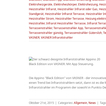
Elektroheizgeräte
,
Elektroheizkörper
,
Elektroheizung
,
Heizs
Heizstrahler Infrarot
,
Heizstrahler Infrarot oder Gas
,
Heizs
Standgerät
,
Heizstrahler Infrarot Terrasse
,
Heizstrahler I
Heizstrahler Strom
,
Heizstrahler Terrasse
,
Heizung elektri
Heizstrahler
,
Infrarot Heizstrahler Terrasse
,
Infrarot Terra
Terrassenstrahler
,
Terrassenstrahler App
,
Terrassenstrahle
Terrassenstrahler günstig
,
Terrassenstrahler Gütersloh
,
Te
VASNER
,
VASNER Infrarotstrahler
Bluetooth App
s Schwarz
Die Appino "Black Edition" von VASNER - der innovativ
ws
einen Trend bei Infrarotstrahlern setzt, dann ist es d
Infrarotstrahler im Programm der sowohl in Punkto Desi
Oktober 21st, 2015
|
Categories:
Allgemein
,
News
|
Tags