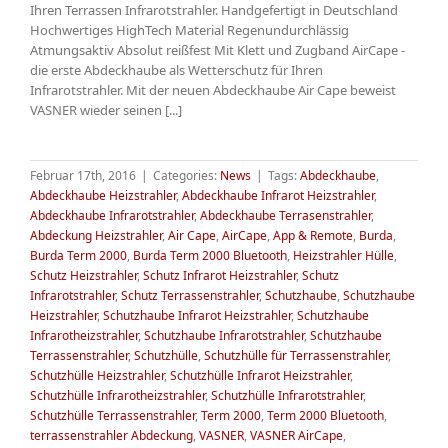
Ihren Terrassen Infrarotstrahler. Handgefertigt in Deutschland
Hochwertiges HighTech Material Regenundurchlässig
Atmungsaktiv Absolut reißfest Mit Klett und Zugband AirCape -
die erste Abdeckhaube als Wetterschutz für Ihren
Infrarotstrahler. Mit der neuen Abdeckhaube Air Cape beweist
VASNER wieder seinen [...]
Februar 17th, 2016
|
Categories:
News
|
Tags:
Abdeckhaube
,
Abdeckhaube Heizstrahler
,
Abdeckhaube Infrarot Heizstrahler
,
Abdeckhaube Infrarotstrahler
,
Abdeckhaube Terrasenstrahler
,
Abdeckung Heizstrahler
,
Air Cape
,
AirCape
,
App & Remote
,
Burda
,
Burda Term 2000
,
Burda Term 2000 Bluetooth
,
Heizstrahler Hülle
,
Schutz Heizstrahler
,
Schutz Infrarot Heizstrahler
,
Schutz
Infrarotstrahler
,
Schutz Terrassenstrahler
,
Schutzhaube
,
Schutzhaube
Heizstrahler
,
Schutzhaube Infrarot Heizstrahler
,
Schutzhaube
Infrarotheizstrahler
,
Schutzhaube Infrarotstrahler
,
Schutzhaube
Terrassenstrahler
,
Schutzhülle
,
Schutzhülle für Terrassenstrahler
,
Schutzhülle Heizstrahler
,
Schutzhülle Infrarot Heizstrahler
,
Schutzhülle Infrarotheizstrahler
,
Schutzhülle Infrarotstrahler
,
Schutzhülle Terrassenstrahler
,
Term 2000
,
Term 2000 Bluetooth
,
terrassenstrahler Abdeckung
,
VASNER
,
VASNER AirCape
,