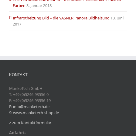
Farben
3. Januar 2018
Infrarotheizung Bild – die VASNER Panora Bildheizung
13. Juni
2017
KONTAKT
MankeTech GmbH
T: +49 (0)5246-93556-0
F: +49 (0)5246-93556-19
E: info@manketech.de
S: www.manketech-shop.de
> zum Kontaktformular
Anfahrt: